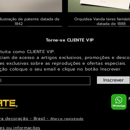
ilustração de patente datada de
Visualização rápida
Orquídea Vanda teres fantásti
Visualização rápid
1842
datada de 1888
 ® GoianArte
 ® GoianArte
 ® GoianArte
Exclusivo ® GoianArte
Exclusivo ® GoianArte
Exclusivo ® GoianArte
Torne-se CLIENTE VIP
atuita como CLIENTE VIP.
iciam de acesso a artigos exclusivos, promoções e desco
s exclusivas sobr
e as reproduções e ofertas especiais.
ição coloque o seu email e clique no botão Inscrever.
Inscrever
ra decoração - Brasil -
Marca registrada
em de Fada e elfo para decorar
ta imagem de Fada Bebê para
s Masdevallia shuttleworthii e
Visualização rápida
Visualização rápida
Visualização rápida
Orquídea Laelia autumnalis, rara
Belíssima imagem de Fada das Ma
Belíssima imagem de Fada das na
Visualização rápid
Visualização rápid
Visualização rápid
ys Pintura de datada de 1888
r espaço infantil ou juvenil
paço infantil ou juvenil
decorar espaço infantil ou 
ilustração datada de 1
espaço infantil ou juve
es ou informações