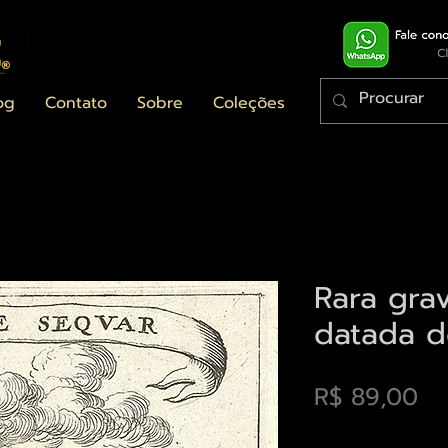
og
Contato
Sobre
Coleções
Rara grav
datada d
Pr
R$ 89,00
Envios saiba mais a