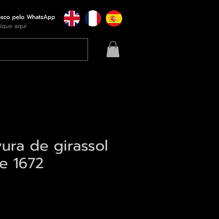
ura de girassol
e 1672
eço
qui