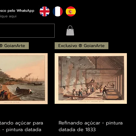
 ® GoianArte
Exclusivo ® GoianArte
alização rápida
Visualização rápida
tando açúcar para
Refinando açúcar - pintura
 - pintura datada
datada de 1833