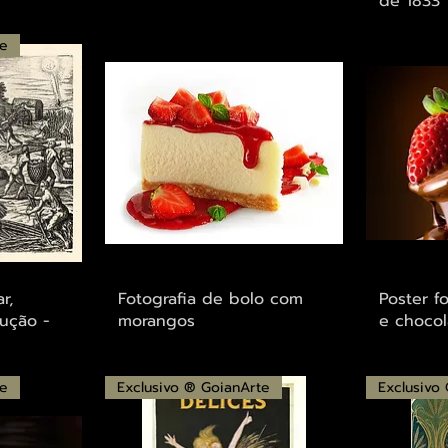
de 1833
te
ápida
Visualização rápida
Visu
r,
Fotografia de bolo com
Poster f
ução -
morangos
e chocol
te
Exclusivo ® GoianArte
Exclusivo