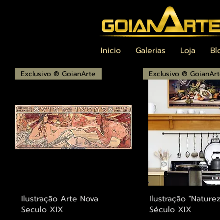
Inicio
Galerias
Loja
Bl
Exclusivo ® GoianArte
Exclusivo ® GoianAr
Visualização rápida
Visualização r
Ilustração Arte Nova
Ilustração "Nature
Seculo XIX
Século XIX