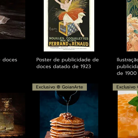
ápida
Visualização rápida
Visu
 - doces
Poster de publicidade de
Ilustraç
doces datado de 1923
publicid
de 1900
Exclusivo ® GoianArte
Exclusivo