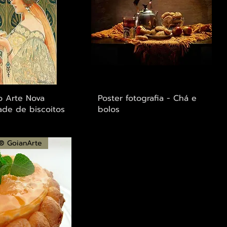
alização rápida
Visualização rápida
ão Arte Nova
Poster fotografia - Chá e
ade de biscoitos
bolos
 ® GoianArte