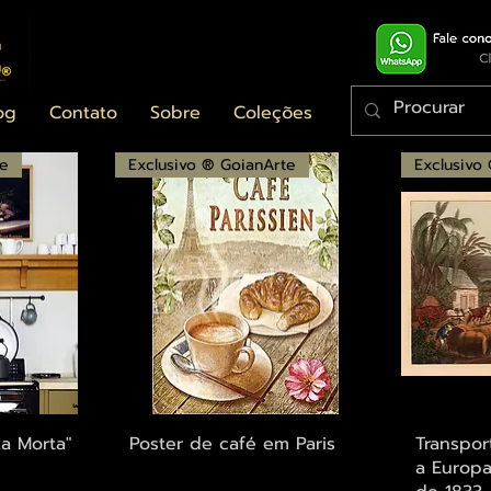
og
Contato
Sobre
Coleções
te
Exclusivo ® GoianArte
Exclusivo
ápida
Visualização rápida
Visu
za Morta"
Poster de café em Paris
Transpor
a Europa