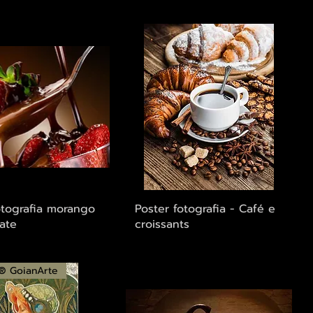
alização rápida
Visualização rápida
otografia morango
Poster fotografia - Café e
ate
croissants
 ® GoianArte