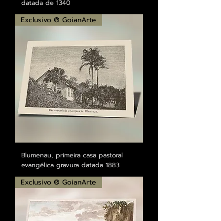
datada de 1340
Exclusivo ® GoianArte
Blumenau, primeira casa pastoral
evangélica gravura datada 1883
Exclusivo ® GoianArte