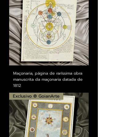
Maçonaria, página de raríssima obra
manuscrita da maçonaria datada de
1812
Exclusivo ® GoianArte