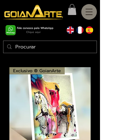
Exclusivo ® GoianArte