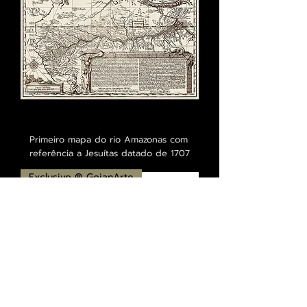
Primeiro mapa do rio Amazonas com
referência a Jesuítas datado de 1707
Exclusivo ® GoianArte