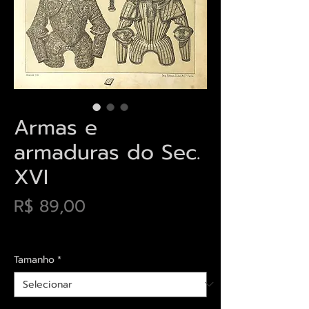
Armas e
armaduras do Sec.
XVI
Preço
R$ 89,00
Envios saiba mais aqui
Tamanho
*