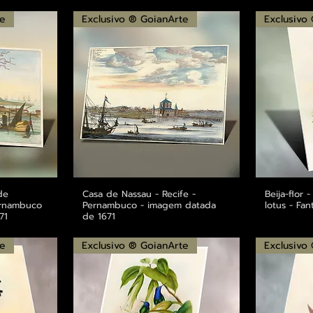
te
Exclusivo ® GoianArte
Exclusivo
de
ápida
Casa de Nassau - Recife -
Visualização rápida
Beija-flor 
Visu
Pernambuco
Pernambuco - imagem datada
lotus - Fan
71
de 1671
te
Exclusivo ® GoianArte
Exclusivo