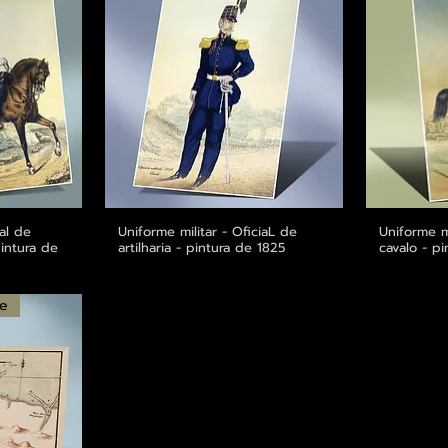
ial de
ápida
Uniforme militar - OficiaL de
Visualização rápida
Uniforme m
Visu
intura de
artilharia - pintura de 1825
cavalo - p
te