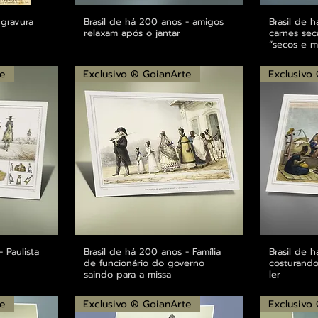
 gravura
ápida
Brasil de há 200 anos - amigos
Visualização rápida
Brasil de 
Visu
relaxam após o jantar
carnes sec
“secos e m
te
Exclusivo ® GoianArte
Exclusivo
 Paulista
ápida
Brasil de há 200 anos - Família
Visualização rápida
Brasil de 
Visu
de funcionário do governo
costurando
saindo para a missa
ler
te
Exclusivo ® GoianArte
Exclusivo