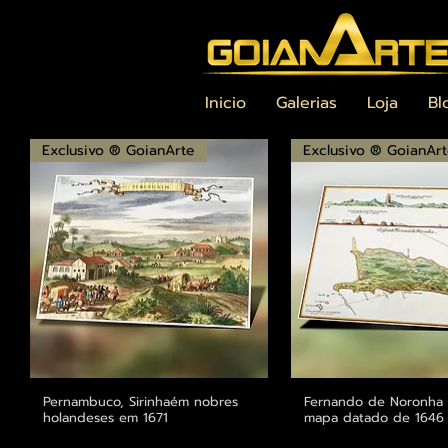
Inicio
Galerias
Loja
Bl
Exclusivo ® GoianArte
Exclusivo ® GoianAr
Pernambuco, Sirinhaém nobres
Visualização rápida
Fernando de Noronha -
Visualização r
holandeses em 1671
mapa datado de 1646