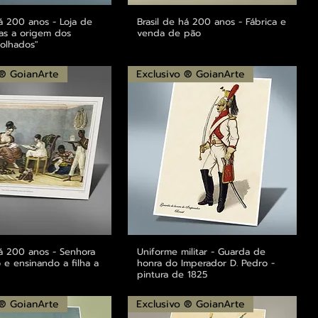
há 200 anos - Loja de
alização rápida
Brasil de há 200 anos - Fábrica e
Visualização rápida
as a origem dos
venda de pão
olhados"
 ® GoianArte
Exclusivo ® GoianArte
há 200 anos - Senhora
alização rápida
Uniforme militar - Guarda de
Visualização rápida
 e ensinando a filha a
honra do Imperador D. Pedro -
pintura de 1825
 ® GoianArte
Exclusivo ® GoianArte