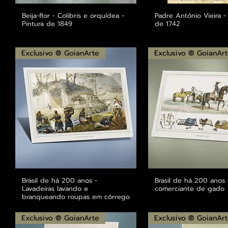
Beija-flor - Colibris e orquídea -
Visualização rápida
Padre António Vieira -
Visualização r
Pintura de 1849
de 1742
Exclusivo ® GoianArte
Exclusivo ® GoianAr
Brasil de há 200 anos -
Visualização rápida
Brasil de há 200 anos -
Visualização r
Lavadeiras lavando e
comerciante de gado
branqueando roupas em córrego
Exclusivo ® GoianArte
Exclusivo ® GoianAr