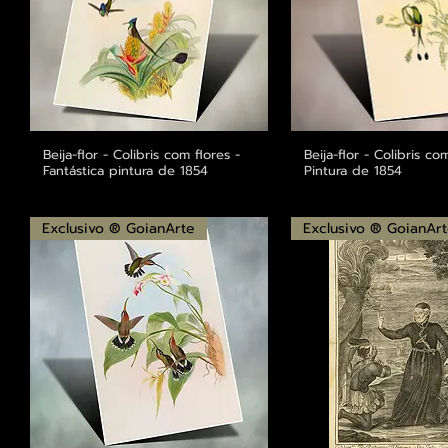
Beija-flor - Colibris com flores -
Visualização rápida
Beija-flor - Colibris co
Visualização r
Fantástica pintura de 1854
Pintura de 1854
Exclusivo ® GoianArte
Exclusivo ® GoianAr