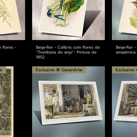
m flores -
ápida
Beija-flor - Colibris com flores de
Visualização rápida
Beija-flor 
Visu
“Trombeta de anjo”- Pintura de
amazônica 
1852
te
Exclusivo ® GoianArte
Exclusivo