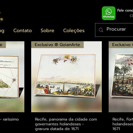
og
Contato
Sobre
Coleções
te
Exclusivo ® GoianArte
Exclusivo
 raríssimo
ápida
Recife, panorama da cidade com
Visualização rápida
Recife, Fo
Visu
governantes holandeses -
holandeses
gravura datada de 1671
1671