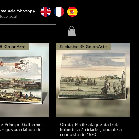
 ® GoianArte
Exclusivo ® GoianArte
rte Príncipe Guilherme,
alização rápida
Olinda, Recife ataque da frota
Visualização rápida
 - gravura datada de
holandesa à cidade , durante a
conquista de 1630