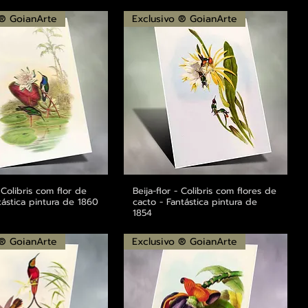
 ® GoianArte
Exclusivo ® GoianArte
- Colibris com flor de
alização rápida
Beija-flor - Colibris com flores de
Visualização rápida
tástica pintura de 1860
cacto - Fantástica pintura de
1854
 ® GoianArte
Exclusivo ® GoianArte