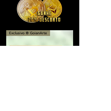
Exclusivo ® GoianArte
locomotiva New England imagem de
promoção datada de 1851