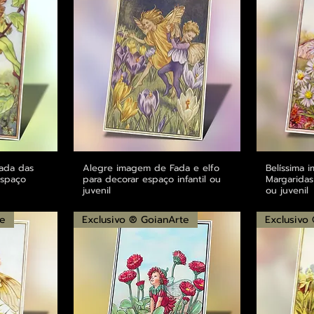
Fada das
ápida
Alegre imagem de Fada e elfo
Visualização rápida
Belíssima 
Visu
espaço
para decorar espaço infantil ou
Margaridas
juvenil
ou juvenil
te
Exclusivo ® GoianArte
Exclusivo