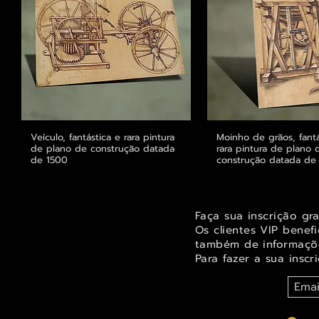
Veículo, fantástica e rara pintura
Visualização rápida
Moinho de grãos, fantá
Visualização r
de plano de construção datada
rara pintura de plano 
de 1500
construção datada de
Faça sua inscrição gr
Os clientes VIP benef
também de informaçõe
Para fazer a sua inscr