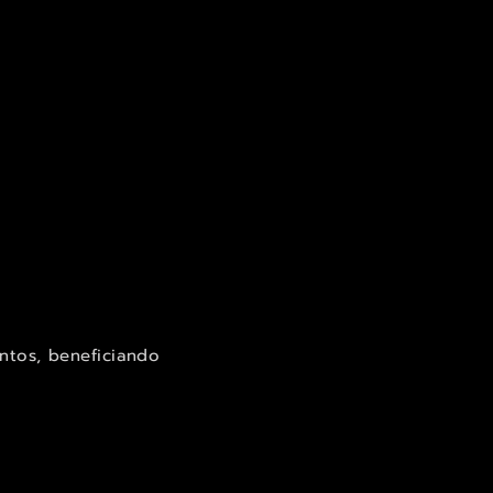
ntos, beneficiando