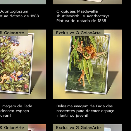
Odontoglossum
alização rápida
Orquídeas Masdevallia
Visualização rápida
ntura datada de 1888
shuttleworthii e Xanthocorys
Pintura de datada de 1888
 ® GoianArte
Exclusivo ® GoianArte
a imagem de Fada
alização rápida
Belíssima imagem de Fada das
Visualização rápida
 decorar espaço
nascentes para decorar espaço
juvenil
infantil ou juvenil
 ® GoianArte
Exclusivo ® GoianArte