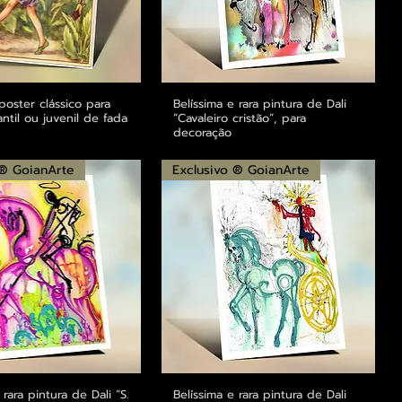
poster clássico para
alização rápida
Belíssima e rara pintura de Dali
Visualização rápida
ntil ou juvenil de fada
”Cavaleiro cristão”, para
decoração
 ® GoianArte
Exclusivo ® GoianArte
 rara pintura de Dali ”S.
alização rápida
Belíssima e rara pintura de Dali
Visualização rápida