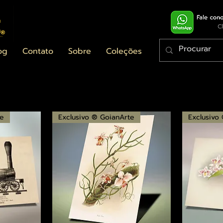
og
Contato
Sobre
Coleções
te
Exclusivo ® GoianArte
Exclusivo