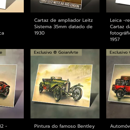
ápida
Visualização rápida
Visu
Cartaz de ampliador Leitz
Leica -r
Sistema 35mm datado de
Cartaz d
ca
1930
fotográf
1957
te
Exclusivo ® GoianArte
Exclusivo
ápida
Visualização rápida
Visu
32 -
Pintura do famoso Bentley
Automóv