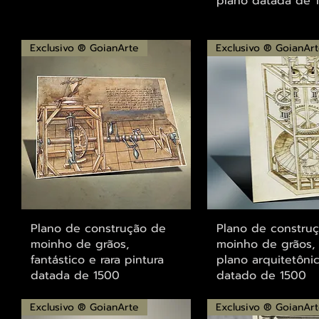
plano datada de 
Exclusivo ® GoianArte
Exclusivo ® GoianAr
Visualização rápida
Visualização r
Plano de construção de
Plano de constru
moinho de grãos,
moinho de grãos, 
fantástico e rara pintura
plano arquitetôni
datada de 1500
datado de 1500
Exclusivo ® GoianArte
Exclusivo ® GoianAr