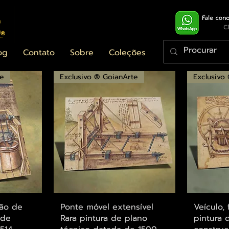
og
Contato
Sobre
Coleções
te
Exclusivo ® GoianArte
Exclusivo
ápida
Visualização rápida
Visu
ção de
Ponte móvel extensível
Veículo, 
 de
Rara pintura de plano
pintura 