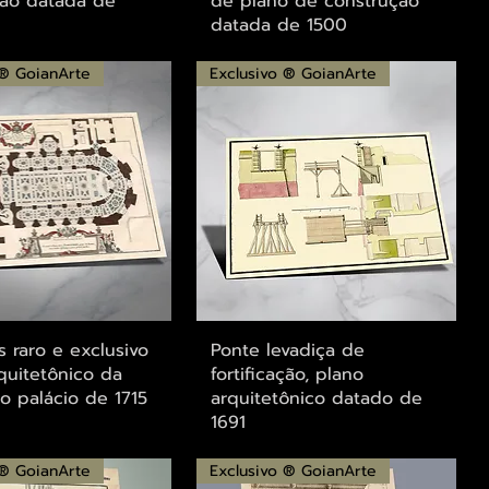
ção datada de
de plano de construção
datada de 1500
 ® GoianArte
Exclusivo ® GoianArte
alização rápida
Visualização rápida
s raro e exclusivo
Ponte levadiça de
quitetônico da
fortificação, plano
o palácio de 1715
arquitetônico datado de
1691
 ® GoianArte
Exclusivo ® GoianArte