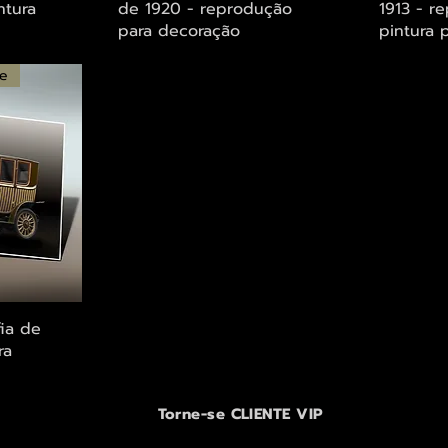
ntura
de 1920 - reprodução
1913 - r
para decoração
pintura 
te
ápida
fia de
ra
Torne-se CLIENTE VIP