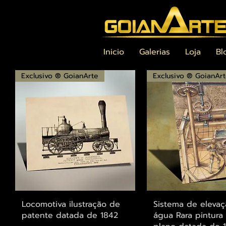
Inicio
Galerias
Loja
Bl
Exclusivo ® GoianArte
Exclusivo ® GoianAr
Visualização rápida
Visualização r
Locomotiva ilustração de
Sistema de eleva
patente datada de 1842
água Rara pintura