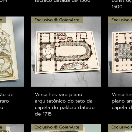
1514
técnico datada de 1500
constru
1500
te
Exclusivo ® GoianArte
Exclusivo
ápida
Visualização rápida
Visu
ção de
Versalhes raro plano
Versalhe
raro
arquitetônico do teto da
plano ar
co
capela do palácio datado
capela d
de 1715
te
Exclusivo ® GoianArte
Exclusivo