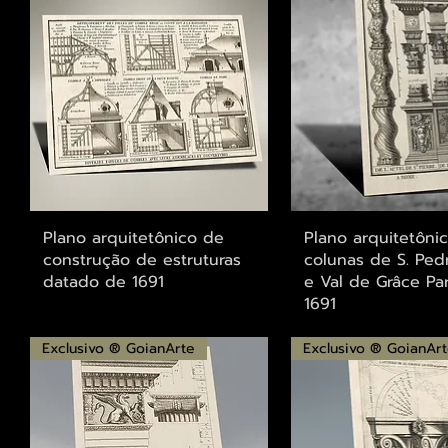
Visualização rápida
Visualização r
Plano arquitetônico de
Plano arquitetôni
construção de estruturas
colunas de S. Pe
datado de 1691
e Val de Grâce Par
1691
Exclusivo ® GoianArte
Exclusivo ® GoianAr