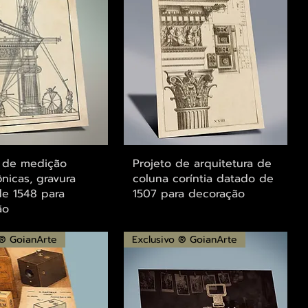
alização rápida
Visualização rápida
s de medição
Projeto de arquitetura de
ônicas, gravura
coluna coríntia datado de
e 1548 para
1507 para decoração
ão
 ® GoianArte
Exclusivo ® GoianArte