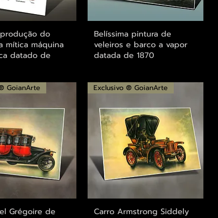
alização rápida
Visualização rápida
eprodução do
Belíssima pintura de
a mítica máquina
veleiros e barco a vapor
ica datado de
datada de 1870
 ® GoianArte
Exclusivo ® GoianArte
alização rápida
Visualização rápida
el Grégoire de
Carro Armstrong Siddely