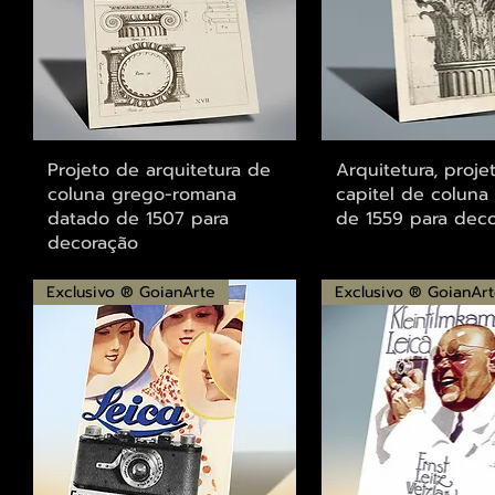
Visualização rápida
Visualização r
Projeto de arquitetura de
Arquitetura, proje
coluna grego-romana
capitel de coluna
datado de 1507 para
de 1559 para dec
decoração
Exclusivo ® GoianArte
Exclusivo ® GoianAr