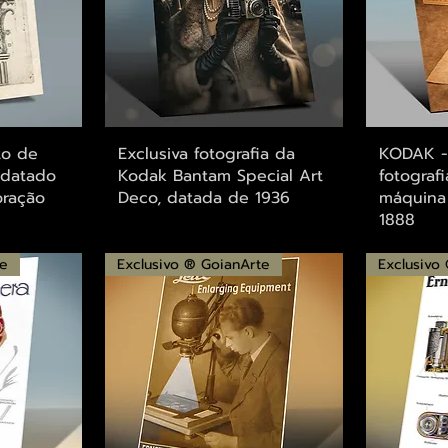
ápida
Visualização rápida
Visu
to de
Exclusiva fotografia da
KODAK - 
 datado
Kodak Bantam Special Art
fotograf
oração
Deco, datada de 1936
máquina
1888
te
Exclusivo ® GoianArte
Exclusivo