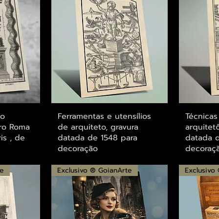
ápida
Visualização rápida
Visu
co
Ferramentas e utensílios
Técnica
dro Roma
de arquiteto, gravura
arquitet
is , de
datada de 1548 para
datada d
decoração
decoraç
te
Exclusivo ® GoianArte
Exclusivo