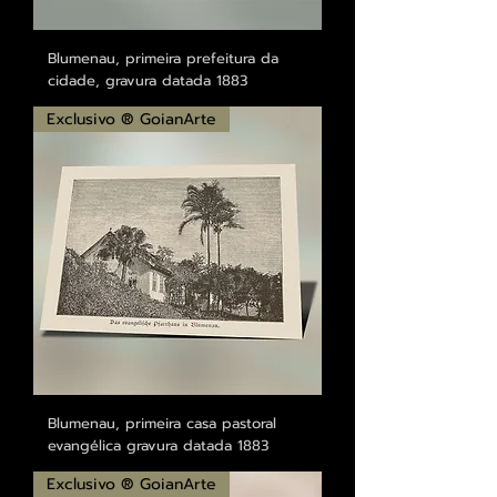
Blumenau, primeira prefeitura da
cidade, gravura datada 1883
Exclusivo ® GoianArte
Blumenau, primeira casa pastoral
evangélica gravura datada 1883
Exclusivo ® GoianArte