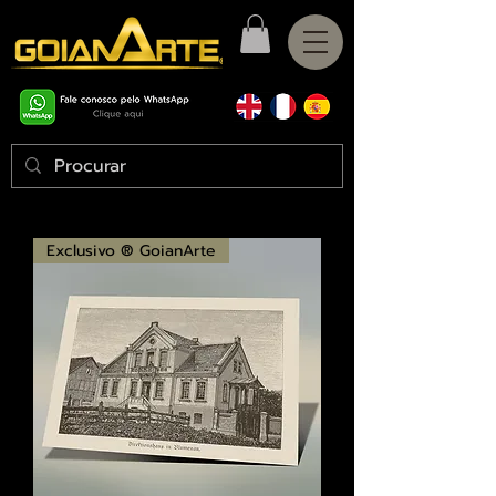
Exclusivo ® GoianArte