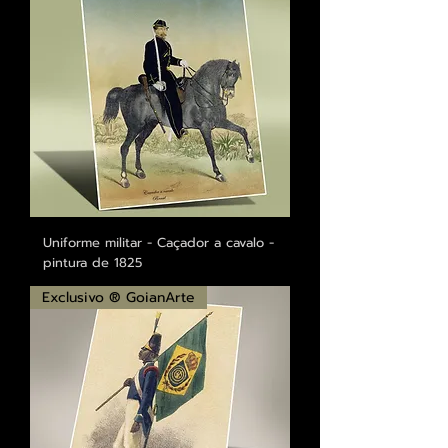
Uniforme militar - Caçador a cavalo -
pintura de 1825
Exclusivo ® GoianArte