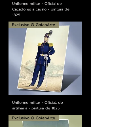
Uniforme militar - Oficial de
Caçadores a cavalo - pintura de
1825
Exclusivo ® GoianArte
Uniforme militar - OficiaL de
artilharia - pintura de 1825
Exclusivo ® GoianArte