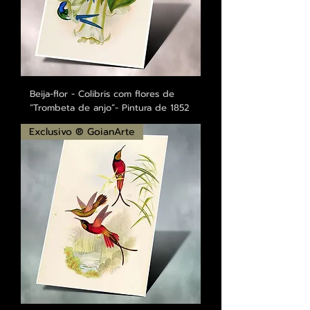
Beija-flor - Colibris com flores de
“Trombeta de anjo”- Pintura de 1852
Exclusivo ® GoianArte