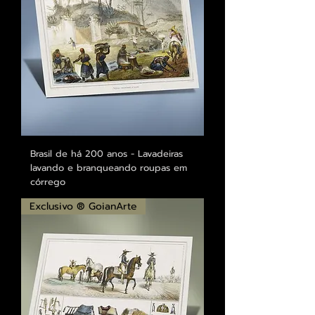
Brasil de há 200 anos - Lavadeiras
lavando e branqueando roupas em
córrego
Exclusivo ® GoianArte