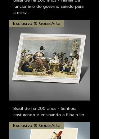
Brasil de há 200 anos - Família de
funcionário do governo saindo para
a missa
Exclusivo ® GoianArte
Brasil de há 200 anos - Senhora
costurando e ensinando a filha a ler
Exclusivo ® GoianArte