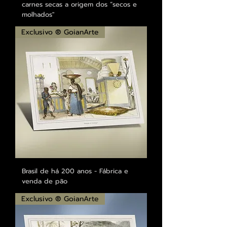
carnes secas a origem dos “secos e
molhados"
Exclusivo ® GoianArte
Brasil de há 200 anos - Fábrica e
venda de pão
Exclusivo ® GoianArte