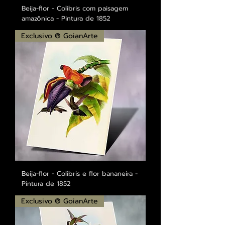
Beija-flor - Colibris com paisagem
amazônica - Pintura de 1852
Exclusivo ® GoianArte
Beija-flor - Colibris e flor bananeira -
Pintura de 1852
Exclusivo ® GoianArte