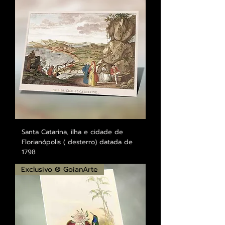
Santa Catarina, ilha e cidade de
Florianópolis ( desterro) datada de
1798
Exclusivo ® GoianArte