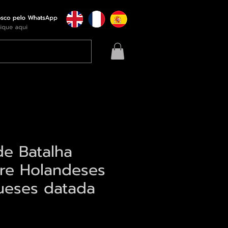
de Batalha
tre Holandeses
ueses datada