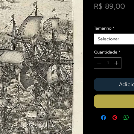
Pr
R$ 89,00
Envios saiba mais a
Tamanho
*
Selecionar
Quantidade
*
Adici