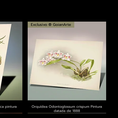
Exclusivo ® GoianArte
ca pintura
a
Orquídea Odontoglossum crispum Pintura
Visualização rápida
datada de 1888
Exclusivo ® GoianArte
Exclusivo ® GoianArte
Exclusivo ® GoianArte