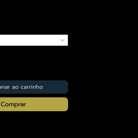
eço
qui
onar ao carrinho
Comprar