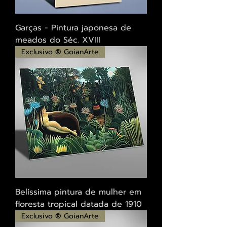
Garças - Pintura japonesa de
meados do Séc. XVIII
Exclusivo ® GoianArte
Belíssima pintura de mulher em
floresta tropical datada de 1910
Exclusivo ® GoianArte