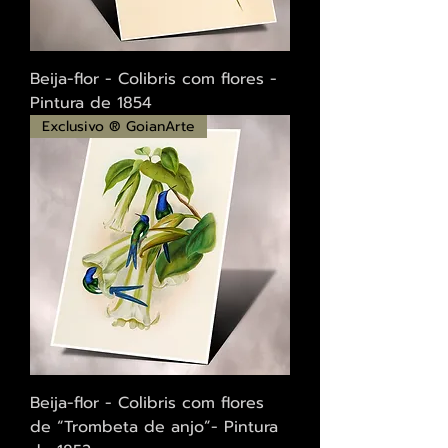
Beija-flor - Colibris com flores -
Pintura de 1854
Exclusivo ® GoianArte
Beija-flor - Colibris com flores
de “Trombeta de anjo”- Pintura