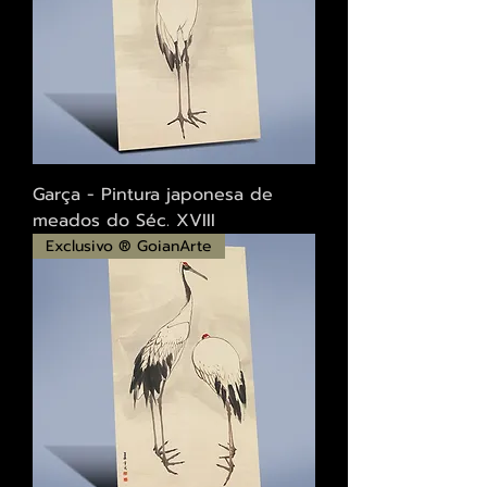
Garça - Pintura japonesa de
meados do Séc. XVIII
Exclusivo ® GoianArte