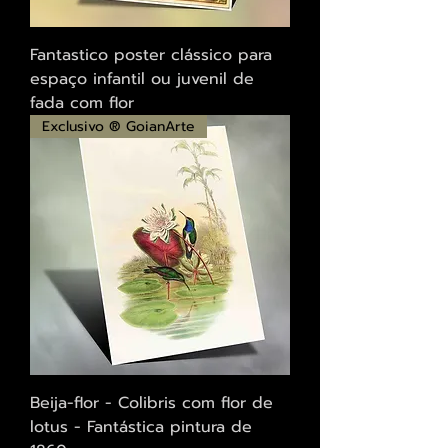
Fantastico poster clássico para
espaço infantil ou juvenil de
fada com flor
Exclusivo ® GoianArte
Beija-flor - Colibris com flor de
lotus - Fantástica pintura de