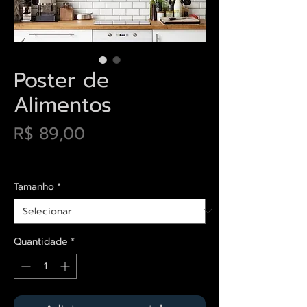
Poster de
Alimentos
Preço
R$ 89,00
Envios saiba mais aqui
Tamanho
*
Quantidade
*