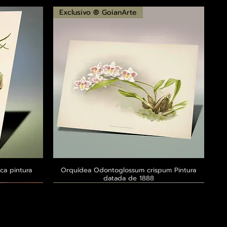
Exclusivo ® GoianArte
ca pintura
a
Orquídea Odontoglossum crispum Pintura
Visualização rápida
datada de 1888
Exclusivo ® GoianArte
Exclusivo ® GoianArte
Exclusivo ® GoianArte