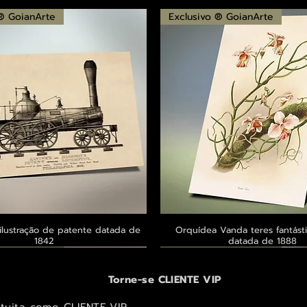
 ® GoianArte
Exclusivo ® GoianArte
ilustração de patente datada de
Visualização rápida
Orquídea Vanda teres fantásti
Visualização rápid
1842
datada de 1888
 ® GoianArte
 ® GoianArte
 ® GoianArte
Exclusivo ® GoianArte
Exclusivo ® GoianArte
Exclusivo ® GoianArte
Torne-se CLIENTE VIP
atuita como CLIENTE VIP.