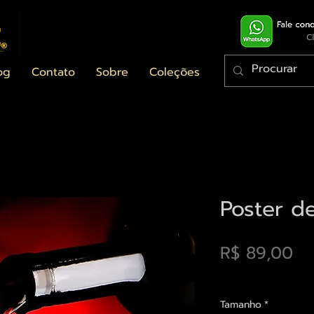
og
Contato
Sobre
Coleções
Poster d
Pr
R$ 89,00
Envios saiba mais a
Tamanho
*