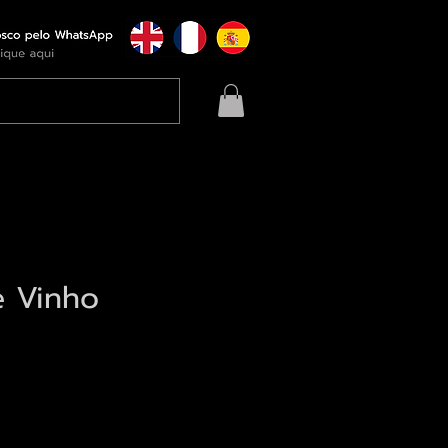
e Vinho
eço
qui