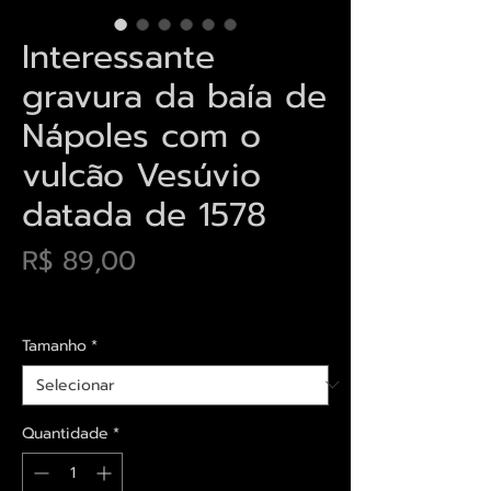
Interessante
gravura da baía de
Nápoles com o
vulcão Vesúvio
datada de 1578
Preço
R$ 89,00
Envios saiba mais aqui
Tamanho
*
Quantidade
*