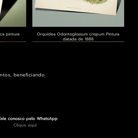
ca pintura
a
Orquídea Odontoglossum crispum Pintura
Visualização rápida
datada de 1888
Exclusivo ® GoianArte
Exclusivo ® GoianArte
Exclusivo ® GoianArte
ntos, beneficiando