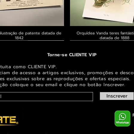
ilustração de patente datada de
Visualização rápida
Orquídea Vanda teres fantásti
Visualização rápid
1842
datada de 1888
 ® GoianArte
 ® GoianArte
 ® GoianArte
Exclusivo ® GoianArte
Exclusivo ® GoianArte
Exclusivo ® GoianArte
Torne-se CLIENTE VIP
atuita como CLIENTE VIP.
iciam de acesso a artigos exclusivos, promoções e desco
s exclusivas sobr
e as reproduções e ofertas especiais.
ição coloque o seu email e clique no botão Inscrever.
Inscrever