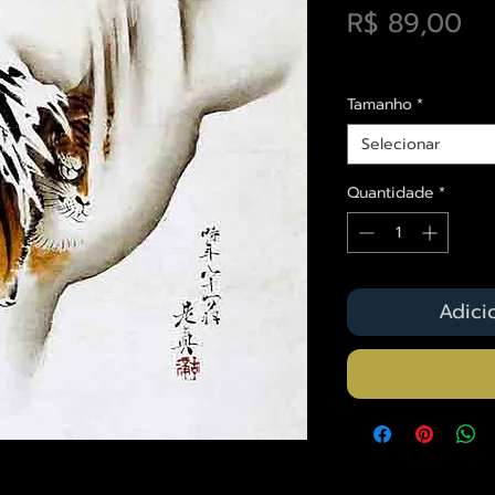
Pr
R$ 89,00
Envios saiba mais a
Tamanho
*
Selecionar
Quantidade
*
Adici