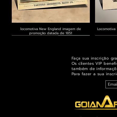
locomotiva New England imagem de
Visualização rápida
Locomotiva 
promoção datada de 1851
Exclusivo ® GoianArte
Exclusivo ® GoianArte
Exclusivo ® GoianArte
Exclusivo
Exclusivo
Exclusivo
Faça sua inscrição gr
Os clientes VIP benef
também de informaçõe
Para fazer a sua inscr