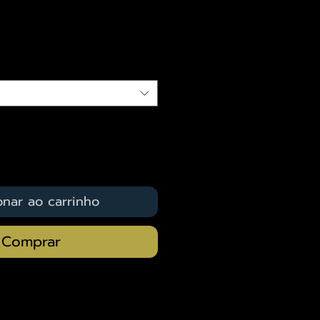
eço
qui
onar ao carrinho
Comprar