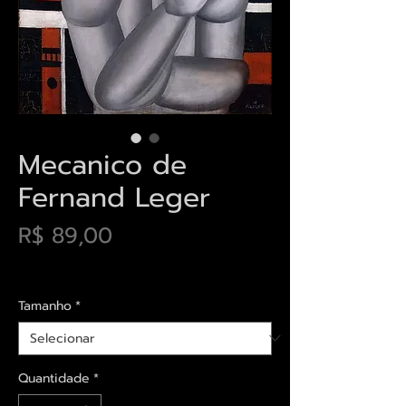
Mecanico de
Fernand Leger
Preço
R$ 89,00
Envios saiba mais aqui
Tamanho
*
Quantidade
*