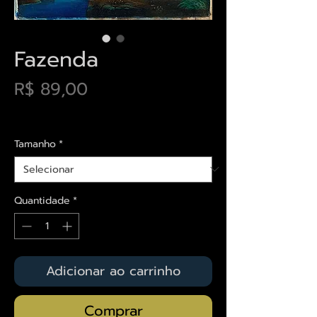
Fazenda
Preço
R$ 89,00
Envios saiba mais aqui
Tamanho
*
Quantidade
*
Adicionar ao carrinho
Comprar