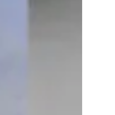
a qualquer espaço. Um mapa antigo
detalhado transforma a atmosfera de um
ambiente (clique para aceder ao mapa) A
Fascinante Relevância d