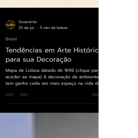
GoianArte
25 de jul.
5 min de leitura
Brasil
Tendências em Arte Histórica
para sua Decoração
Mapa de Lisboa datado de 1696 (clique para
aceder ao mapa) A decoração de ambientes
tem ganho cada vez mais espaço na vida das
pessoas e empresas que buscam expressar
personalidade e estilo. Entre as opções que
vêm conquistando destaque, a arte histórica
e mapas se destacam por sua capacidade de
contar histórias, trazer charme e sofisticação