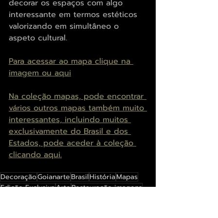
decorar os espaços com algo 
interessante em termos estéticos 
valorizando em simultâneo o 
aspeto cultural.
Para acessar ao mapa clique na 
imagem ou aqui
Na coleção mapas, pode encontrar 
vários outros mapas também muito 
interessantes, incluindo muitos 
exclusivamente do Brasil e dos 
Estados, pode aceder à coleção 
clicando aqui.
Decoração
Goianarte
Brasil
História
Mapas
Edição Exclusiva
Arte
Restauração imagens
Religião
Brasil