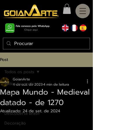
Post
Todos os posts
GoianArte
Todos os posts
4 de out. de 2023
4 min de leitura
Mapa Mundo - Medieval
Brasil
datado - de 1270
Navios
Atualizado:
24 de set. de 2024
Descoberta Brasil
Avaliado com NaN de 5 estrelas.
Decoração