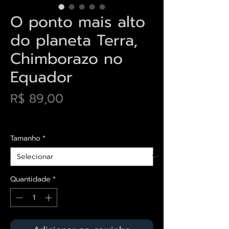
O ponto mais alto
do planeta Terra,
Chimborazo no
Equador
Preço
R$ 89,00
Envios saiba mais aqui
Tamanho
*
Quantidade
*