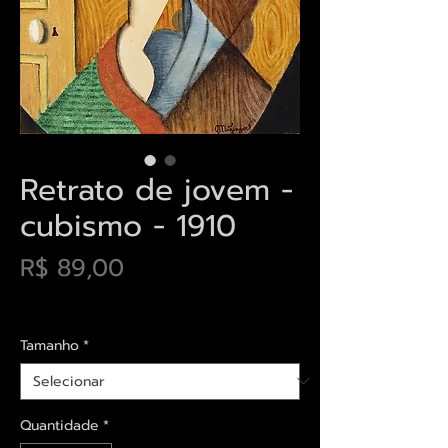
Retrato de jovem -
cubismo - 1910
Preço
R$ 89,00
Envios saiba mais aqui
Tamanho
*
Quantidade
*