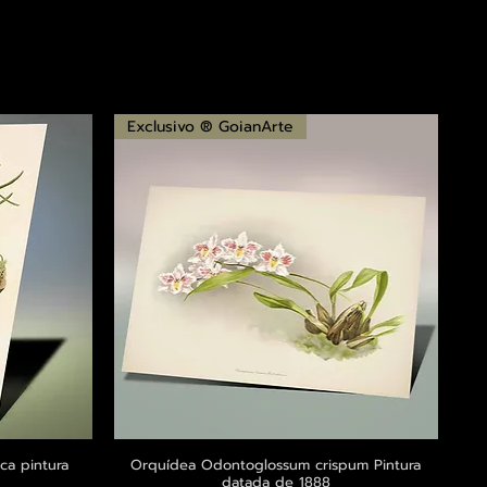
Exclusivo ® GoianArte
ca pintura
a
Orquídea Odontoglossum crispum Pintura
Visualização rápida
datada de 1888