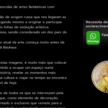
escolas de artes fantásticas com
.
ção de origem russa que nos legaram as
egando mesmo a originar e participar
s linhas de evolução artística.
sso, sendo considerado um dos pais do
do atual da arte começa muito antes da
ã Bauhaus .
tas imagens, é muito mais que colocar
entido a ocupar um espaço numa
história, revelar os momentos mais
uma cultura e viajar no tempo ao encontro
il de hoje.
 de todos os que se interessam pela
e que, como elemento de decoração,
intado e exclusivo que remete para a