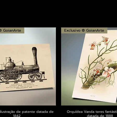
 ® GoianArte
Exclusivo ® GoianArte
ilustração de patente datada de
Visualização rápida
Orquídea Vanda teres fantásti
Visualização rápid
1842
datada de 1888