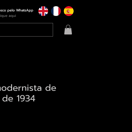
modernista de
 de 1934
eço
qui