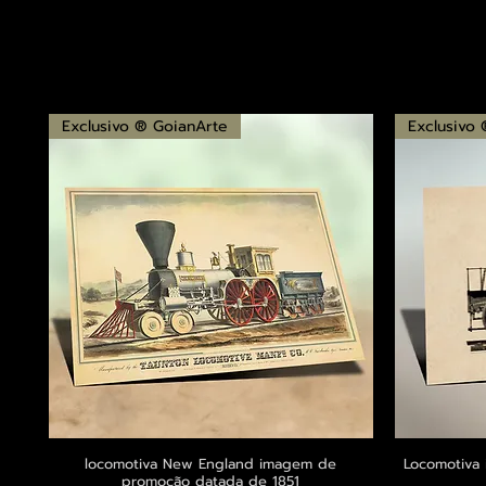
Exclusivo ® GoianArte
Exclusivo
locomotiva New England imagem de
Visualização rápida
Locomotiva 
promoção datada de 1851