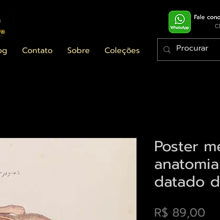
og
Contato
Sobre
Coleções
Poster m
anatomi
datado d
Pr
R$ 89,00