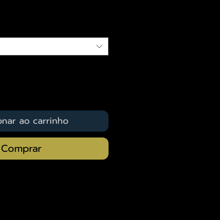
qui
onar ao carrinho
Comprar