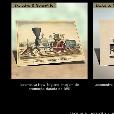
Exclusivo ® GoianArte
Exclusivo
locomotiva New England imagem de
Visualização rápida
Locomotiva 
promoção datada de 1851
Exclusivo ® GoianArte
Exclusivo ® GoianArte
Exclusivo ® GoianArte
Exclusivo
Exclusivo
Exclusivo
Faça sua inscrição gr