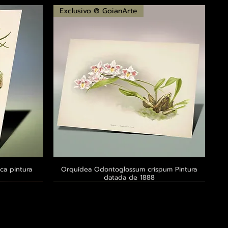
Exclusivo ® GoianArte
ca pintura
a
Orquídea Odontoglossum crispum Pintura
Visualização rápida
datada de 1888
Exclusivo ® GoianArte
Exclusivo ® GoianArte
Exclusivo ® GoianArte