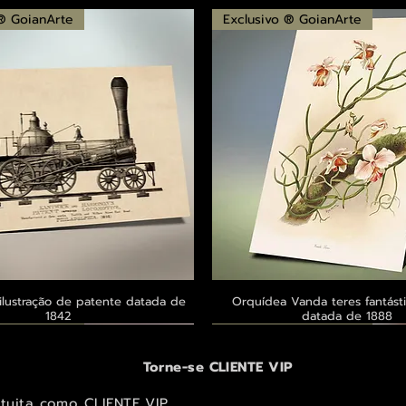
 ® GoianArte
Exclusivo ® GoianArte
ilustração de patente datada de
Visualização rápida
Orquídea Vanda teres fantásti
Visualização rápid
1842
datada de 1888
 ® GoianArte
 ® GoianArte
 ® GoianArte
Exclusivo ® GoianArte
Exclusivo ® GoianArte
Exclusivo ® GoianArte
Torne-se CLIENTE VIP
atuita como CLIENTE VIP.