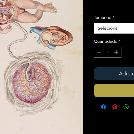
Envios saiba mais a
Tamanho
*
Selecionar
Quantidade
*
Adici