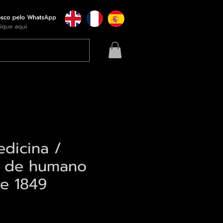
edicina /
a de humano
e 1849
eço