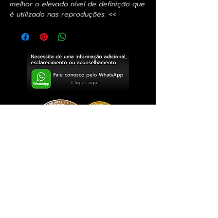
melhor o elevado nível de definição que
é utilizado nas reproduções. <<
Exclusivo ® GoianArte