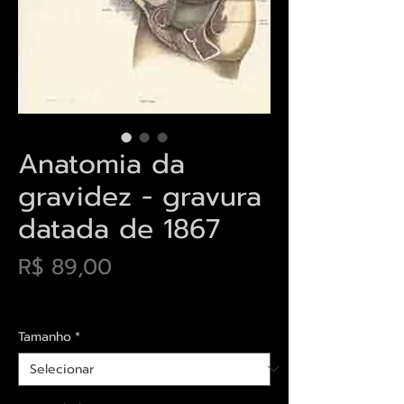
Anatomia da
gravidez - gravura
datada de 1867
Preço
R$ 89,00
Envios saiba mais aqui
Tamanho
*