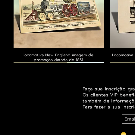
locomotiva New England imagem de
Visualização rápida
Locomotiva 
promoção datada de 1851
Exclusivo ® GoianArte
Exclusivo ® GoianArte
Exclusivo ® GoianArte
Exclusivo
Exclusivo
Exclusivo
Faça sua inscrição gr
Os clientes VIP benef
também de informaçõe
Para fazer a sua inscr