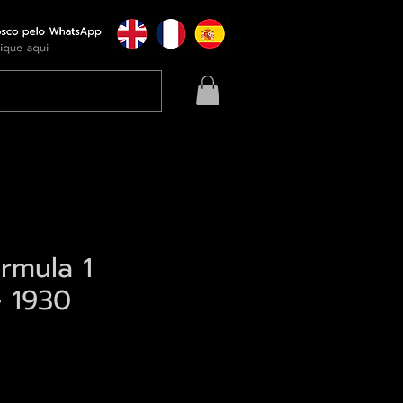
rmula 1
 1930
eço
qui