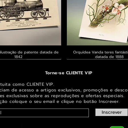
ilustração de patente datada de
Visualização rápida
Orquídea Vanda teres fantásti
Visualização rápid
1842
datada de 1888
 ® GoianArte
 ® GoianArte
 ® GoianArte
Exclusivo ® GoianArte
Exclusivo ® GoianArte
Exclusivo ® GoianArte
Torne-se CLIENTE VIP
atuita como CLIENTE VIP.
iciam de acesso a artigos exclusivos, promoções e desco
s exclusivas sobr
e as reproduções e ofertas especiais.
ição coloque o seu email e clique no botão Inscrever.
Inscrever