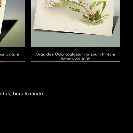
ca pintura
a
Orquídea Odontoglossum crispum Pintura
Visualização rápida
datada de 1888
Exclusivo ® GoianArte
Exclusivo ® GoianArte
Exclusivo ® GoianArte
ntos, beneficiando