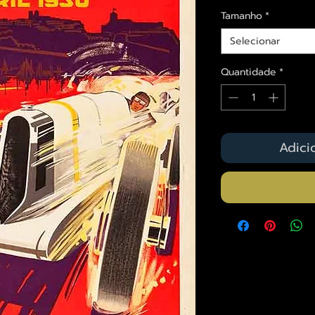
Tamanho
*
Selecionar
Quantidade
*
Adici