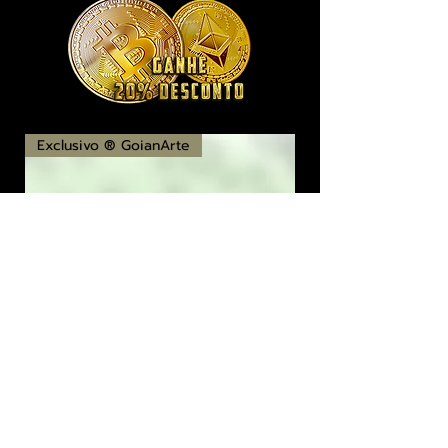
Exclusivo ® GoianArte
locomotiva New England imagem de