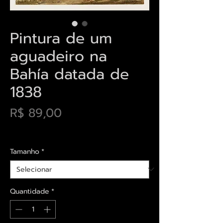
Pintura de um
aguadeiro na
Bahía datada de
1838
Preço
R$ 89,00
Envios saiba mais aqui
Tamanho
*
Quantidade
*