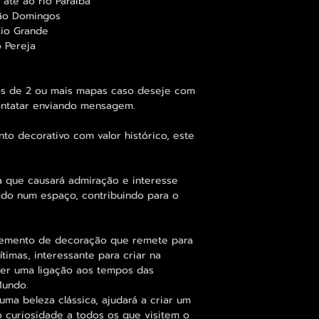
 até ao rio Paraiba
São Domingos
rio Grande
o Pereja
tos de 2 ou mais mapas caso deseje com
ontatar enviando mensagem.
to decorativo com valor histórico, este
a que causará admiração e interesse
do num espaço, contribuindo para o
emento de decoração que remete para
imas, interessante para criar na
zer uma ligação aos tempos das
Mundo.
a beleza clássica, ajudará a criar um
 curiosidade a todos os que visitem o