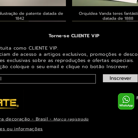
ilustração de patente datada de
Visualização rápida
Orquídea Vanda teres fantásti
Visualização rápid
1842
datada de 1888
 ® GoianArte
 ® GoianArte
 ® GoianArte
Exclusivo ® GoianArte
Exclusivo ® GoianArte
Exclusivo ® GoianArte
Torne-se CLIENTE VIP
atuita como CLIENTE VIP.
iciam de acesso a artigos exclusivos, promoções e desco
s exclusivas sobr
e as reproduções e ofertas especiais.
ição coloque o seu email e clique no botão Inscrever.
Inscrever
ra decoração - Brasil -
Marca registrada
em de Fada e elfo para decorar
ta imagem de Fada Bebê para
s Masdevallia shuttleworthii e
Visualização rápida
Visualização rápida
Visualização rápida
Orquídea Laelia autumnalis, rara
Belíssima imagem de Fada das Ma
Belíssima imagem de Fada das na
Visualização rápid
Visualização rápid
Visualização rápid
ys Pintura de datada de 1888
r espaço infantil ou juvenil
paço infantil ou juvenil
decorar espaço infantil ou 
ilustração datada de 1
espaço infantil ou juve
es ou informações