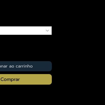
eço
qui
onar ao carrinho
Comprar