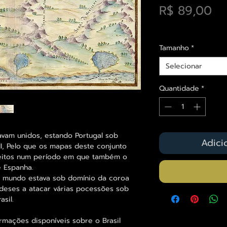
Pr
R$ 89,00
Envios saiba mais a
Tamanho
*
Selecionar
Quantidade
*
avam unidos, estando Portugal sob
Adici
II, Pelo que os mapas deste conjunto
feitos num período em que também o
e Espanha.
o mundo estava sob domínio da coroa
ndeses a atacar várias pocessões sob
asil.
ormações disponíveis sobre o Brasil