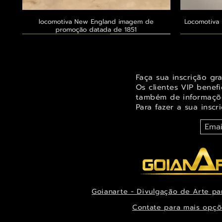
locomotiva New England imagem de
Visualização rápida
Locomotiva 
promoção datada de 1851
Exclusivo ® GoianArte
Exclusivo ® GoianArte
Exclusivo ® GoianArte
Exclusivo
Exclusivo
Exclusivo
Faça sua inscrição gr
Os clientes VIP benef
também de informaçõe
Para fazer a sua inscr
Goianarte - Divulgação de Arte pa
Orquídea Odontoglossum insleayi splendens
Belíssima imagem de Fada das árvores para
Belíssima pintura de Fada dos jardins para
Visualização rápida
Visualização rápida
Visualização rápida
Alegre imag
Ternuren
Orquídea
decorar espaço infantil ou juvenil
Pintura de datada de 1888
decoração datada de 1944
Xanthocor
decora
es
Contate para mais opçõ