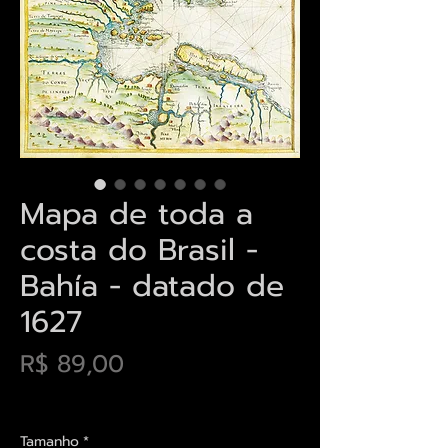
Mapa de toda a
costa do Brasil -
Bahía - datado de
1627
Preço
R$ 89,00
Envios saiba mais aqui
Tamanho
*