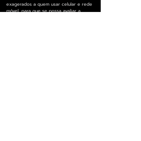
exagerados a quem usar celular e rede
móvel, para que se possa avaliar a
resolução dos originais disponibilizamos
imagens de pormenor onde se pode
observar melhor o elevado nível de
definição que é utilizado nas
reproduções. <<