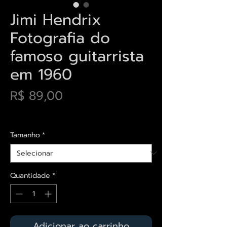
Jimi Hendrix
Fotografia do
famoso guitarrista
em 1960
Preço
R$ 89,00
Envios saiba mais aqui
Tamanho
*
Quantidade
*
Adicionar ao carrinho