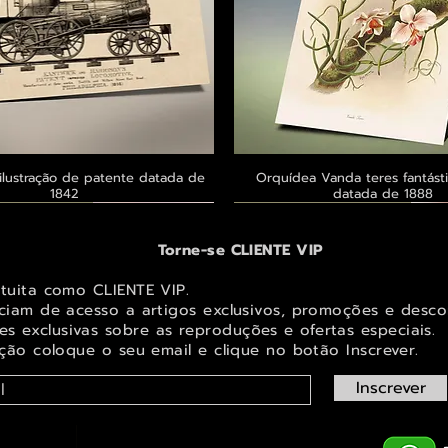
ilustração de patente datada de
Visualização rápida
Orquídea Vanda teres fantásti
Visualização rápid
1842
datada de 1888
 ® GoianArte
 ® GoianArte
 ® GoianArte
Exclusivo ® GoianArte
Exclusivo ® GoianArte
Exclusivo ® GoianArte
Torne-se CLIENTE VIP
atuita como CLIENTE VIP.
iciam de acesso a artigos exclusivos, promoções e desco
s exclusivas sobr
e as reproduções e ofertas especiais.
ição coloque o seu email e clique no botão Inscrever.
Inscrever