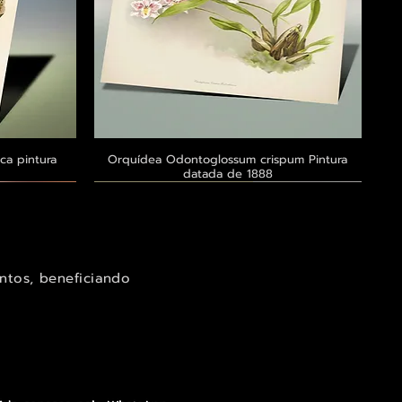
ca pintura
a
Orquídea Odontoglossum crispum Pintura
Visualização rápida
datada de 1888
Exclusivo ® GoianArte
Exclusivo ® GoianArte
Exclusivo ® GoianArte
ntos, beneficiando