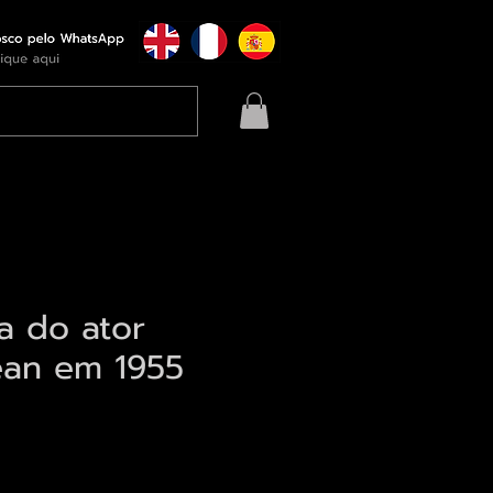
a do ator
an em 1955
eço
qui