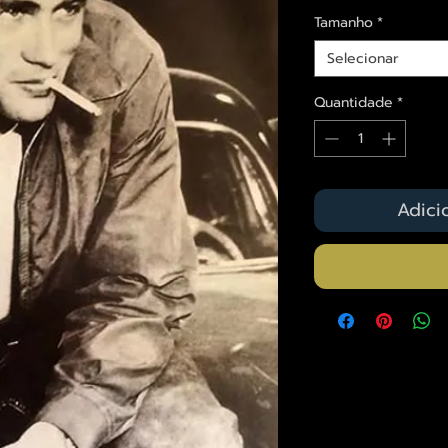
Tamanho
*
Selecionar
Quantidade
*
Adici