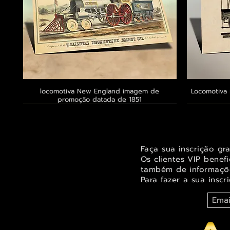
locomotiva New England imagem de
Visualização rápida
Locomotiva 
promoção datada de 1851
Exclusivo ® GoianArte
Exclusivo ® GoianArte
Exclusivo ® GoianArte
Exclusivo
Exclusivo
Exclusivo
Faça sua inscrição gr
Os clientes VIP benef
também de informaçõe
Para fazer a sua inscr