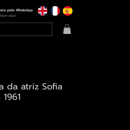
a da atriz Sofia
 1961
eço
qui