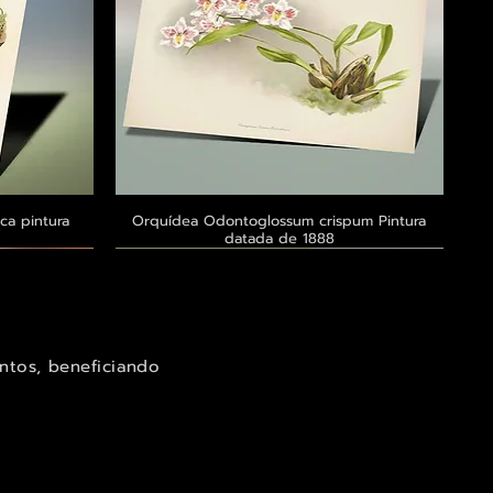
ca pintura
a
Orquídea Odontoglossum crispum Pintura
Visualização rápida
datada de 1888
Exclusivo ® GoianArte
Exclusivo ® GoianArte
Exclusivo ® GoianArte
ntos, beneficiando