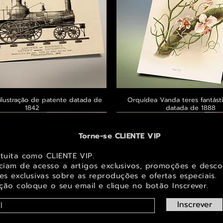
ilustração de patente datada de
Visualização rápida
Orquídea Vanda teres fantásti
Visualização rápid
1842
datada de 1888
 ® GoianArte
 ® GoianArte
 ® GoianArte
Exclusivo ® GoianArte
Exclusivo ® GoianArte
Exclusivo ® GoianArte
Torne-se CLIENTE VIP
atuita como CLIENTE VIP.
iciam de acesso a artigos exclusivos, promoções e desco
s exclusivas sobr
e as reproduções e ofertas especiais.
ição coloque o seu email e clique no botão Inscrever.
Inscrever