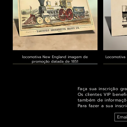
locomotiva New England imagem de
Visualização rápida
Locomotiva 
promoção datada de 1851
Exclusivo ® GoianArte
Exclusivo ® GoianArte
Exclusivo ® GoianArte
Exclusivo
Exclusivo
Exclusivo
Faça sua inscrição gr
Os clientes VIP benef
também de informaçõe
Para fazer a sua inscr