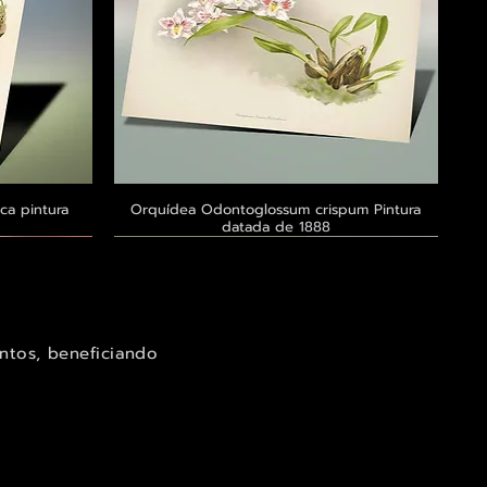
ca pintura
a
Orquídea Odontoglossum crispum Pintura
Visualização rápida
datada de 1888
Exclusivo ® GoianArte
Exclusivo ® GoianArte
Exclusivo ® GoianArte
ntos, beneficiando