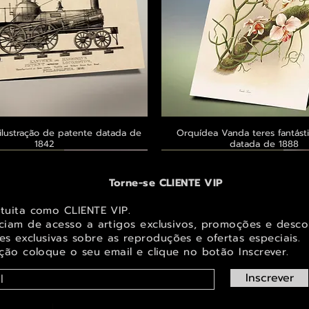
ilustração de patente datada de
Visualização rápida
Orquídea Vanda teres fantásti
Visualização rápid
1842
datada de 1888
 ® GoianArte
 ® GoianArte
 ® GoianArte
Exclusivo ® GoianArte
Exclusivo ® GoianArte
Exclusivo ® GoianArte
Torne-se CLIENTE VIP
atuita como CLIENTE VIP.
iciam de acesso a artigos exclusivos, promoções e desco
s exclusivas sobr
e as reproduções e ofertas especiais.
ição coloque o seu email e clique no botão Inscrever.
Inscrever