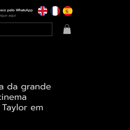
ia da grande
cinema
h Taylor em