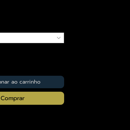
eço
qui
onar ao carrinho
Comprar