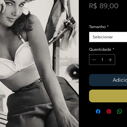
Pr
R$ 89,00
Envios saiba mais a
Tamanho
*
Selecionar
Quantidade
*
Adici