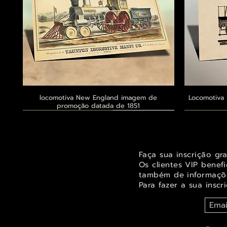
locomotiva New England imagem de
Visualização rápida
Locomotiva 
promoção datada de 1851
Exclusivo ® GoianArte
Exclusivo ® GoianArte
Exclusivo ® GoianArte
Exclusivo
Exclusivo
Exclusivo
Faça sua inscrição gr
Os clientes VIP benef
também de informaçõe
Para fazer a sua inscr