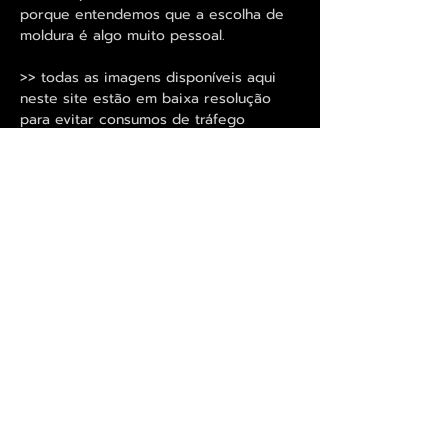
porque entendemos que a escolha de
moldura é algo muito pessoal.
>> todas as imagens disponíveis aqui
neste site estão em baixa resolução
para evitar consumos de tráfego
exagerado a quem usar celular e rede
móvel, para que se possa avaliar a
resolução dos originais disponibilizamos
imagens de pormenor onde se pode
observar melhor o elevado nível de
definição que é utilizado nas
reproduções. <<