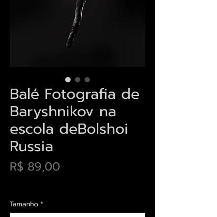
Balé Fotografia de
Baryshnikov na
escola deBolshoi
Russia
Preço
R$ 89,00
Envios saiba mais aqui
Tamanho
*