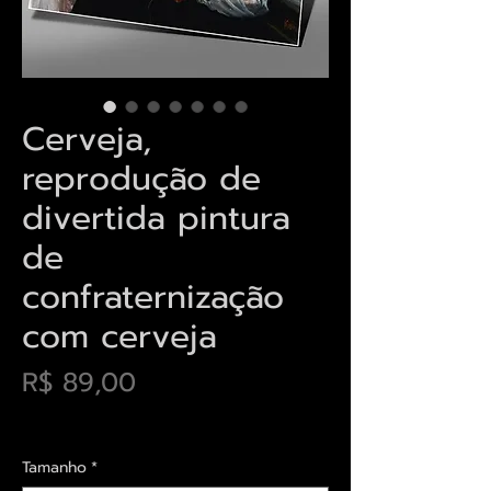
Cerveja,
reprodução de
divertida pintura
de
confraternização
com cerveja
Preço
R$ 89,00
Envios saiba mais aqui
Tamanho
*