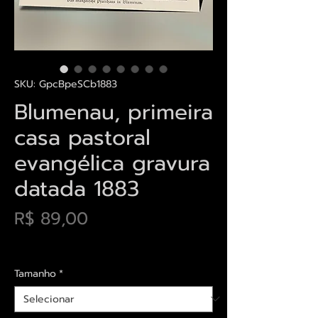
SKU: GpcBpeSCb1883
Blumenau, primeira
casa pastoral
evangélica gravura
datada 1883
Preço
R$ 89,00
Envios saiba mais aqui
Tamanho
*