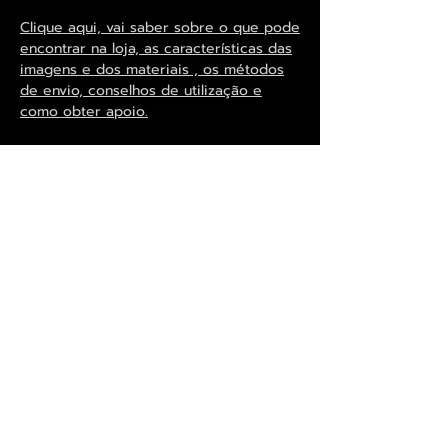
Clique aqui, vai saber sobre o que pode
encontrar na loja, as características das
imagens e dos materiais , os métodos
de envio, conselhos de utilização e
como obter apoio.
Exclusivo ® GoianArte