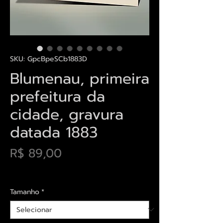
SKU: GpcBpeSCb1883D
Blumenau, primeira
prefeitura da
cidade, gravura
datada 1883
Preço
R$ 89,00
Envios saiba mais aqui
Tamanho
*