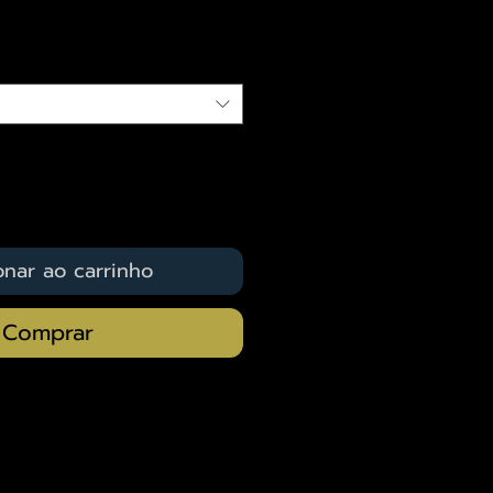
qui
onar ao carrinho
Comprar