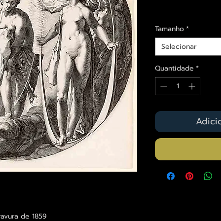
Envios saiba mais a
Tamanho
*
Selecionar
Quantidade
*
Adici
ravura de 1859