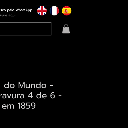
o do Mundo -
ravura 4 de 6 -
a em 1859
eço