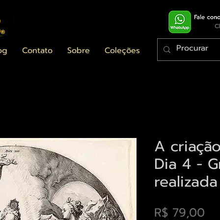
og
Contato
Sobre
Coleções
A criaçã
Dia 4 - G
realizad
Pr
R$ 79,00