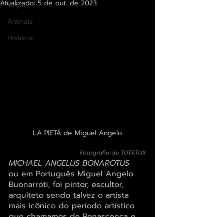
Atualizado:
5 de out. de 2023
Mapas
Avaliado com NaN de 5 estrelas.
Animais
História
LA PIETÁ de Miguel Angelo
Fotografia de TUTATUX
MICHAEL ANGELUS BONAROTUS 
ou em Português Miguel Angelo 
Buonarroti, foi pintor, escultor, 
arquiteto sendo talvez o artista 
mais icônico do período artístico 
que chamamos de Renascença e 