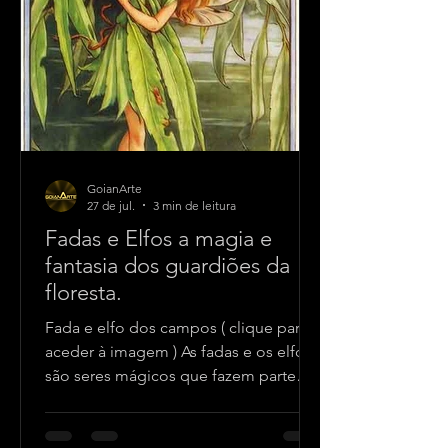
GoianArte
27 de jul.
3 min de leitura
Fadas e Elfos a magia e
fantasia dos guardiões da
floresta.
Fada e elfo dos campos ( clique para
aceder à imagem ) As fadas e os elfos
são seres mágicos que fazem parte
das antigas lendas de muitos povos da
Europa e, no Brasil são ainda
lembrados por muitos descendentes