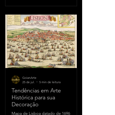
de europeus. Embora não pertençam
às tradições populares brasileiras, há
séculos inspiram histórias, pinturas,
livros e filmes por representarem tudo
aquilo que existe de mais belo e
harmonioso na natureza. As fadas
costumam ser descritas como
pequenas guardiãs das flo
GoianArte
25 de jul.
5 min de leitura
Tendências em Arte
Histórica para sua
Decoração
Mapa de Lisboa datado de 1696