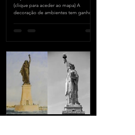
(clique para aceder ao mapa) A
decoração de ambientes tem ganho
cada vez mais espaço na vida das
pessoas e empresas que buscam
expressar personalidade e estilo. Entre
as opções que vêm conquistando
destaque, a arte histórica e mapas se
destacam por sua capacidade de
contar histórias, trazer charme e
sofisticação a qualquer espaço. Um
mapa antigo detalhado transforma a
atmosfera de um ambiente (clique
para aceder ao mapa) A Fascinante
Relevância d
GoianArte
24 de set. de 2024
8 min de leitura