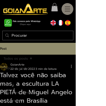
Post
Todos os posts
GoianArte
Todos os posts
22 de jul. de 2022
3 min de leitura
Talvez você não saiba
Brasil
mas, a escultura LA
Navios
PIETÁ de Miguel Angelo
Descoberta Brasil
está em Brasília
Decoração