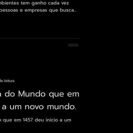
mbientes tem ganho cada vez
 pessoas e empresas que buscam
e estilo. Entre as opções que vêm
 arte histórica e mapas se
de de contar histórias, trazer
qualquer espaço. Um mapa antigo
tmosfera de um ambiente (clique
ascinante Relevância d
e leitura
pa do Mundo que em
o a um novo mundo.
o que em 1457 deu inicio a um