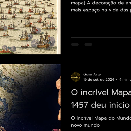
mapa) A decoração de a
mais espaço na vida das
expressar personalidade 
conquistando destaque, a
destacam por sua capacida
charme e sofisticação a 
detalhado transforma a a
para aceder ao mapa) A F
GoianArte
19 de set. de 2024
4 min d
O incrível Ma
1457 deu inici
O incrível Mapa do Mund
novo mundo