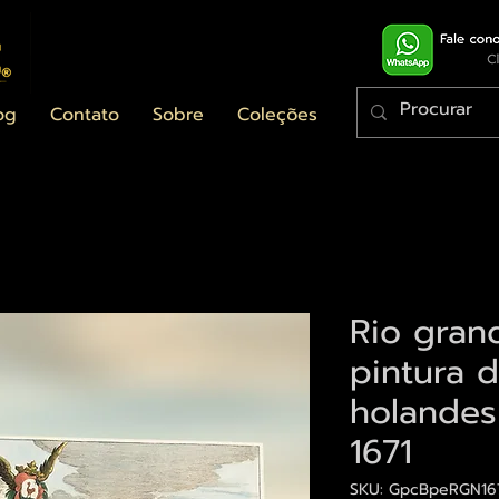
og
Contato
Sobre
Coleções
Rio gran
pintura d
holandes
1671
SKU: GpcBpeRGN16