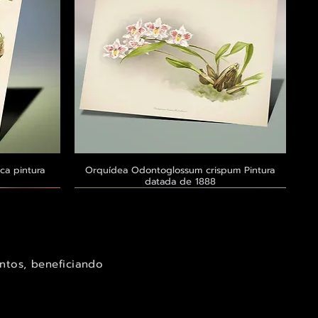
ca pintura
a
Orquídea Odontoglossum crispum Pintura
Visualização rápida
datada de 1888
Exclusivo ® GoianArte
Exclusivo ® GoianArte
Exclusivo ® GoianArte
ntos, beneficiando