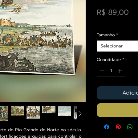
Pr
R$ 89,00
Envios saiba mais a
Tamanho
*
Selecionar
Quantidade
*
Adici
Forte do Rio Grande do Norte no século
fortificações erguidas para controlar o