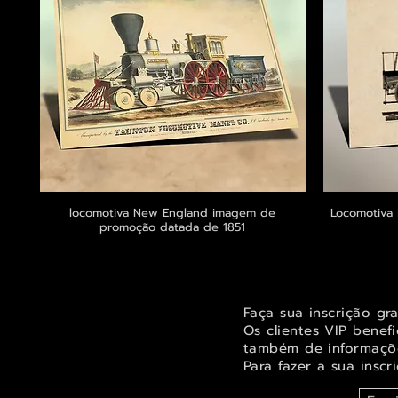
locomotiva New England imagem de
Visualização rápida
Locomotiva 
promoção datada de 1851
Exclusivo ® GoianArte
Exclusivo ® GoianArte
Exclusivo ® GoianArte
Exclusivo
Exclusivo
Exclusivo
Faça sua inscrição gr
Os clientes VIP benef
também de informaçõe
Para fazer a sua inscr