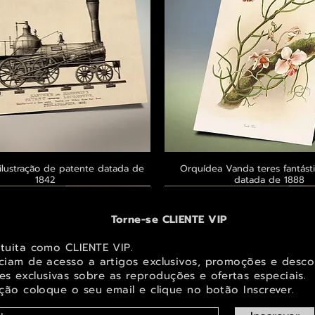
ilustração de patente datada de
Visualização rápida
Orquídea Vanda teres fantásti
Visualização rápid
1842
datada de 1888
 ® GoianArte
 ® GoianArte
 ® GoianArte
Exclusivo ® GoianArte
Exclusivo ® GoianArte
Exclusivo ® GoianArte
Torne-se CLIENTE VIP
atuita como CLIENTE VIP.
iciam de acesso a artigos exclusivos, promoções e desco
s exclusivas sobr
e as reproduções e ofertas especiais.
ição coloque o seu email e clique no botão Inscrever.