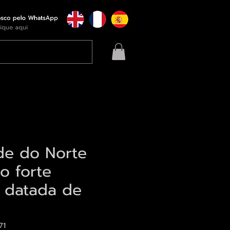
de do Norte
o forte
 datada de
71