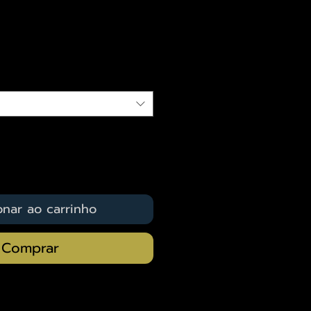
eço
qui
onar ao carrinho
Comprar