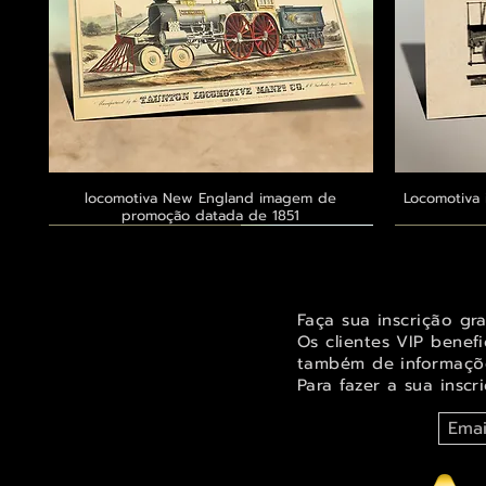
locomotiva New England imagem de
Visualização rápida
Locomotiva 
promoção datada de 1851
Exclusivo ® GoianArte
Exclusivo ® GoianArte
Exclusivo ® GoianArte
Exclusivo
Exclusivo
Exclusivo
Faça sua inscrição gr
Os clientes VIP benef
também de informaçõe
Para fazer a sua inscr