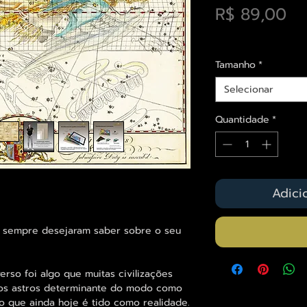
Pr
R$ 89,00
Envios saiba mais a
Tamanho
*
Selecionar
Quantidade
*
Adici
s sempre desejaram saber sobre o seu
erso foi algo que muitas civilizações
 dos astros determinante do modo como
o que ainda hoje é tido como realidade.