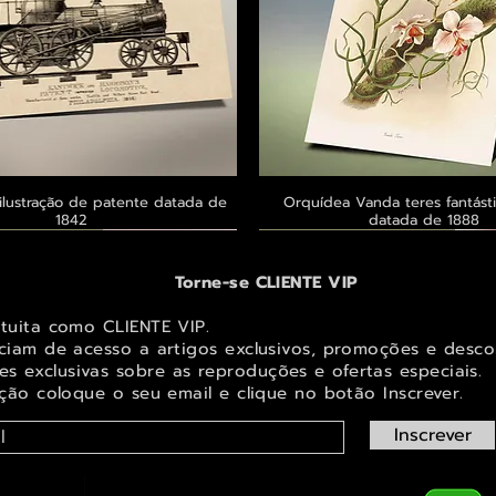
ilustração de patente datada de
Visualização rápida
Orquídea Vanda teres fantásti
Visualização rápid
1842
datada de 1888
 ® GoianArte
 ® GoianArte
 ® GoianArte
Exclusivo ® GoianArte
Exclusivo ® GoianArte
Exclusivo ® GoianArte
Torne-se CLIENTE VIP
atuita como CLIENTE VIP.
iciam de acesso a artigos exclusivos, promoções e desco
s exclusivas sobr
e as reproduções e ofertas especiais.
ição coloque o seu email e clique no botão Inscrever.
Inscrever