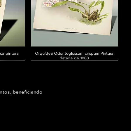
ca pintura
a
Orquídea Odontoglossum crispum Pintura
Visualização rápida
datada de 1888
Exclusivo ® GoianArte
Exclusivo ® GoianArte
Exclusivo ® GoianArte
ntos, beneficiando