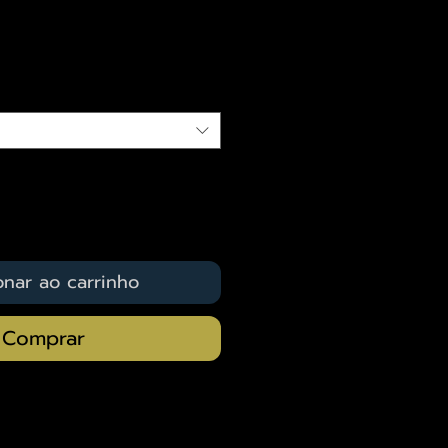
eço
qui
onar ao carrinho
Comprar