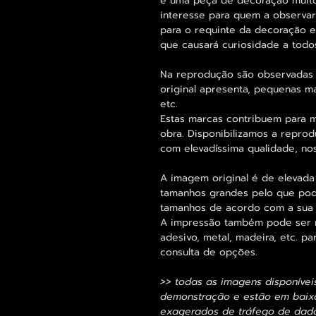
é uma peça de decoração muito
interesse para quem a observa
para o requinte da decoração e
que causará curiosidade a todo
Na reprodução são observadas
original apresenta, pequenas m
etc.
Estas marcas contribuem para m
obra. Disponibilizamos a repro
com elevadíssima qualidade, no
A imagem original é de elevada
tamanhos grandes pelo que pode
tamanhos de acordo com a sua
A impressão também pode ser re
adesivo, metal, madeira, etc. 
consulta de opções.
>> todas as imagens disponívei
demonstração e estão em baixa
exagerados de tráfego de dados