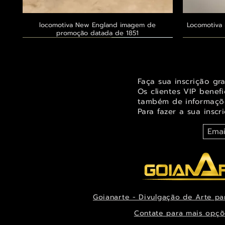
locomotiva New England imagem de
Visualização rápida
Locomotiva 
promoção datada de 1851
Exclusivo ® GoianArte
Exclusivo ® GoianArte
Exclusivo ® GoianArte
Exclusivo
Exclusivo
Exclusivo
Faça sua inscrição gr
Os clientes VIP benef
também de informaçõe
Para fazer a sua inscr
Goianarte - Divulgação de Arte pa
Orquídea Odontoglossum insleayi splendens
Belíssima imagem de Fada das árvores para
Belíssima pintura de Fada dos jardins para
Visualização rápida
Visualização rápida
Visualização rápida
Alegre imag
Ternuren
Orquídea
decorar espaço infantil ou juvenil
Pintura de datada de 1888
decoração datada de 1944
Xanthocor
decora
es
Contate para mais opçõ