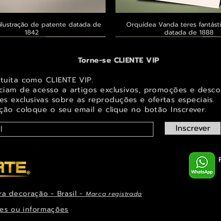
ilustração de patente datada de
Visualização rápida
Orquídea Vanda teres fantásti
Visualização rápid
1842
datada de 1888
 ® GoianArte
 ® GoianArte
 ® GoianArte
Exclusivo ® GoianArte
Exclusivo ® GoianArte
Exclusivo ® GoianArte
Torne-se CLIENTE VIP
atuita como CLIENTE VIP.
iciam de acesso a artigos exclusivos, promoções e desco
s exclusivas sobr
e as reproduções e ofertas especiais.
ição coloque o seu email e clique no botão Inscrever.
Inscrever
ra decoração - Brasil -
Marca registrada
em de Fada e elfo para decorar
ta imagem de Fada Bebê para
s Masdevallia shuttleworthii e
Visualização rápida
Visualização rápida
Visualização rápida
Orquídea Laelia autumnalis, rara
Belíssima imagem de Fada das Ma
Belíssima imagem de Fada das na
Visualização rápid
Visualização rápid
Visualização rápid
ys Pintura de datada de 1888
r espaço infantil ou juvenil
paço infantil ou juvenil
decorar espaço infantil ou 
ilustração datada de 1
espaço infantil ou juve
es ou informações