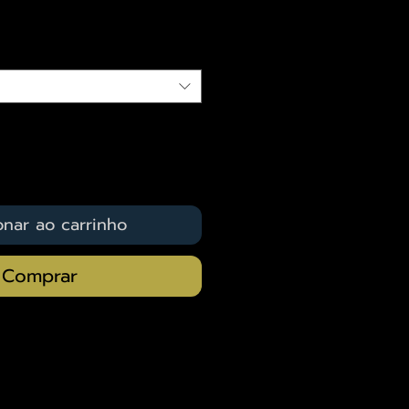
qui
onar ao carrinho
Comprar