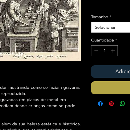
Envios saiba mais a
Tamanho
*
Selecionar
Quantidade
*
Adici
ador mostrando como se faziam gravuras
reproduzida.
gravadas em placas de metal era
rendiam desde crianças como se pode
lém da sua beleza estética e histórica,