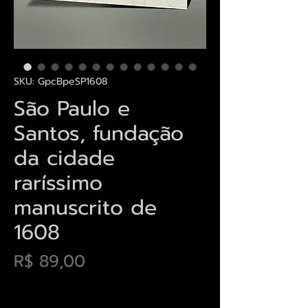
SKU: GpcBpeSP1608
São Paulo e
Santos, fundação
da cidade
raríssimo
manuscrito de
1608
Preço
R$ 89,00
Envios saiba mais aqui