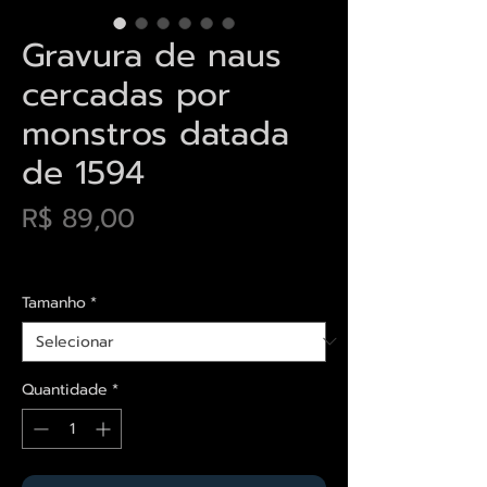
Gravura de naus
cercadas por
monstros datada
de 1594
Preço
R$ 89,00
Envios saiba mais aqui
Tamanho
*
Quantidade
*