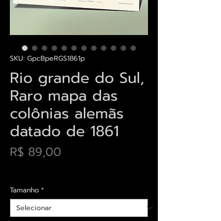
SKU: GpcBpeRGS1861p
Rio grande do Sul,
Raro mapa das
colônias alemãs
datado de 1861
Preço
R$ 89,00
Envios saiba mais aqui
Tamanho
*