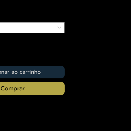
qui
onar ao carrinho
Comprar