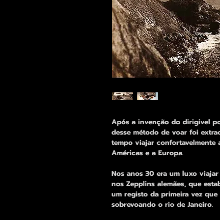
Após a invenção do dirigivel 
desse método de voar foi extra
tempo viajar confortavelmente a
Américas e a Europa.
Nos anos 30 era um luxo viajar
nos Zepplins alemães, que estab
um registo da primeira vez que
sobrevoando o rio de Janeiro.