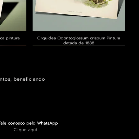
ca pintura
a
Orquídea Odontoglossum crispum Pintura
Visualização rápida
datada de 1888
Exclusivo ® GoianArte
Exclusivo ® GoianArte
Exclusivo ® GoianArte
ntos, beneficiando