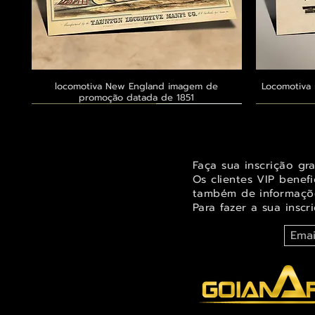
locomotiva New England imagem de
Visualização rápida
Locomotiva 
promoção datada de 1851
Exclusivo ® GoianArte
Exclusivo ® GoianArte
Exclusivo ® GoianArte
Exclusivo
Exclusivo
Exclusivo
Faça sua inscrição gr
Os clientes VIP benef
também de informaçõe
Para fazer a sua inscr