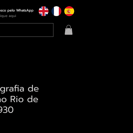
grafia de
no Rio de
1930
eço