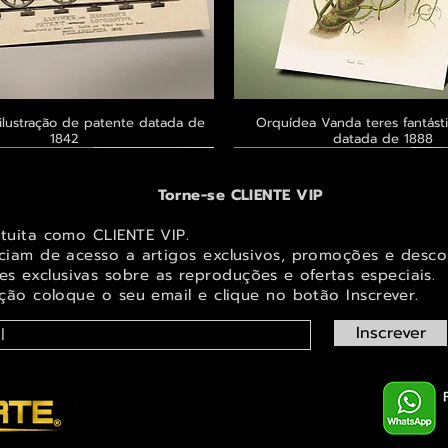
ilustração de patente datada de
Visualização rápida
Orquídea Vanda teres fantásti
Visualização rápid
1842
datada de 1888
 ® GoianArte
 ® GoianArte
 ® GoianArte
Exclusivo ® GoianArte
Exclusivo ® GoianArte
Exclusivo ® GoianArte
Torne-se CLIENTE VIP
atuita como CLIENTE VIP.
iciam de acesso a artigos exclusivos, promoções e desco
s exclusivas sobr
e as reproduções e ofertas especiais.
ição coloque o seu email e clique no botão Inscrever.
Inscrever