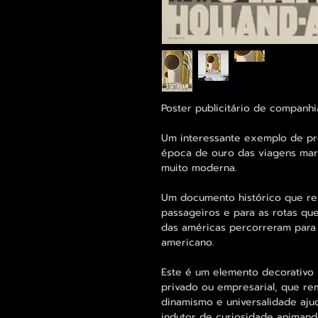
Poster publicitário de companh
Um interessante exemplo de p
época de ouro das viagens marí
muito moderna.
Um documento histórico que re
passageiros e para as rotas qu
das américas percorreram para 
americano.
Este é um elemento decorativo 
privado ou empresarial, que re
dinamismo e universalidade aju
indutor de curiosidade animand