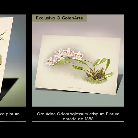
Exclusivo ® GoianArte
ca pintura
a
Orquídea Odontoglossum crispum Pintura
Visualização rápida
datada de 1888
Exclusivo ® GoianArte
Exclusivo ® GoianArte
Exclusivo ® GoianArte