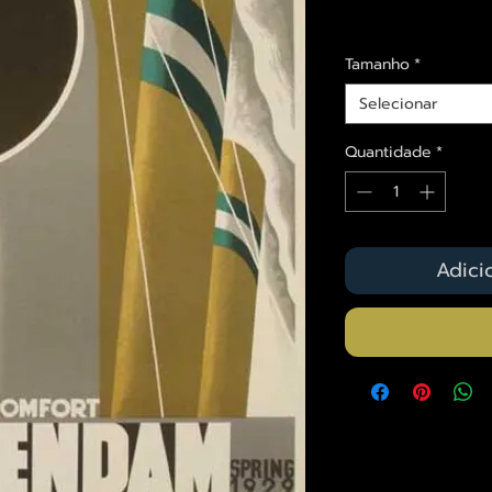
Envios saiba mais a
Tamanho
*
Selecionar
Quantidade
*
Adici