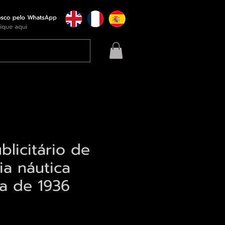
blicitário de
a náutica
a de 1936
eço