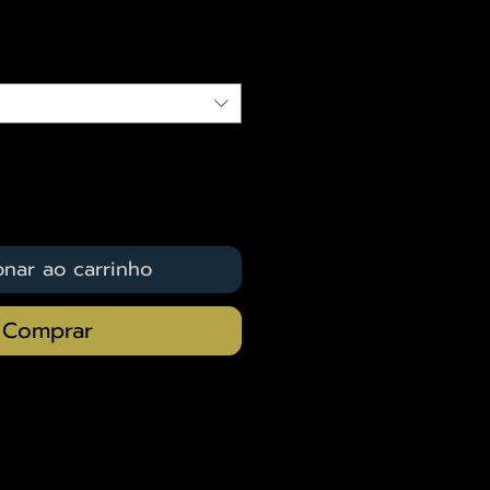
qui
onar ao carrinho
Comprar