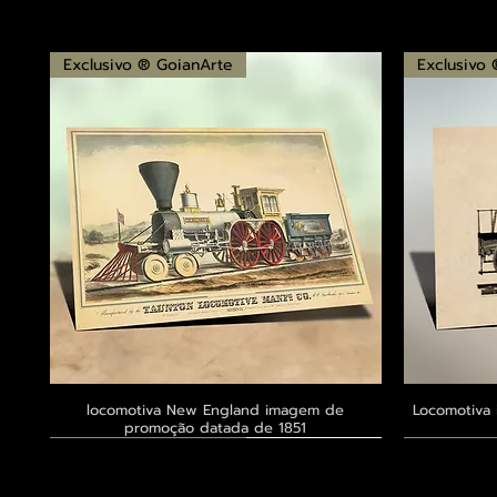
Exclusivo ® GoianArte
Exclusivo
locomotiva New England imagem de
Visualização rápida
Locomotiva 
promoção datada de 1851
Exclusivo ® GoianArte
Exclusivo ® GoianArte
Exclusivo ® GoianArte
Exclusivo
Exclusivo
Exclusivo