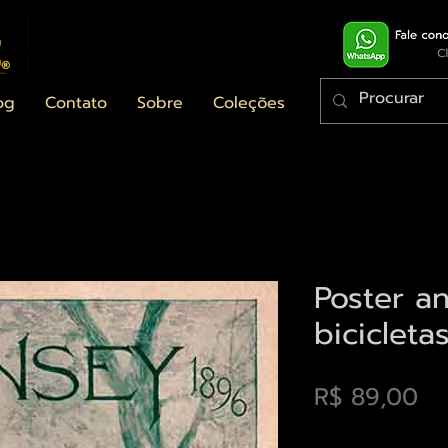
og
Contato
Sobre
Coleções
Poster a
bicicleta
Pr
R$ 89,00
Envios saiba mais a