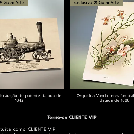
 ® GoianArte
Exclusivo ® GoianArte
ilustração de patente datada de
Visualização rápida
Orquídea Vanda teres fantásti
Visualização rápid
1842
datada de 1888
 ® GoianArte
 ® GoianArte
 ® GoianArte
Exclusivo ® GoianArte
Exclusivo ® GoianArte
Exclusivo ® GoianArte
Torne-se CLIENTE VIP
atuita como CLIENTE VIP.