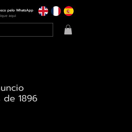
nuncio
s de 1896
eço
qui