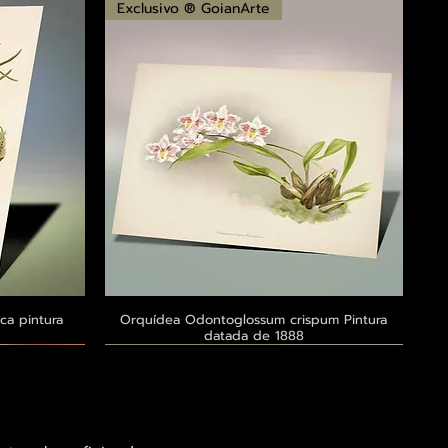
Exclusivo ® GoianArte
ca pintura
a
Orquídea Odontoglossum crispum Pintura
Visualização rápida
datada de 1888
Exclusivo ® GoianArte
Exclusivo ® GoianArte
Exclusivo ® GoianArte