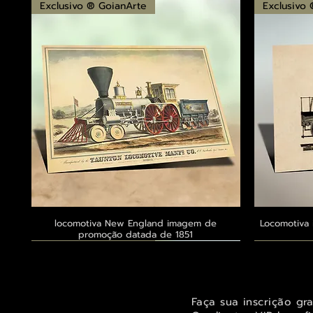
Exclusivo ® GoianArte
Exclusivo
locomotiva New England imagem de
Visualização rápida
Locomotiva 
promoção datada de 1851
Exclusivo ® GoianArte
Exclusivo ® GoianArte
Exclusivo ® GoianArte
Exclusivo
Exclusivo
Exclusivo
Faça sua inscrição gr