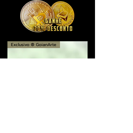
Exclusivo ® GoianArte
locomotiva New England imagem de